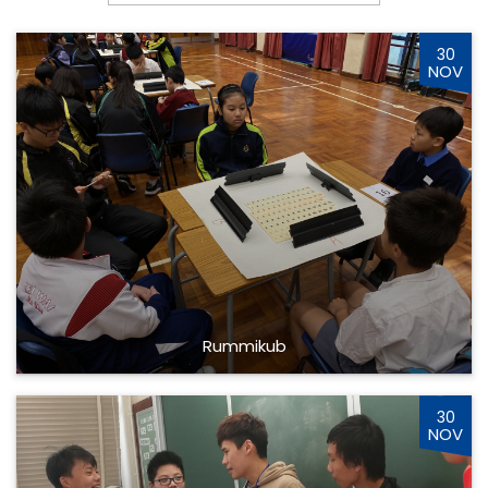
30
NOV
Rummikub
30
NOV