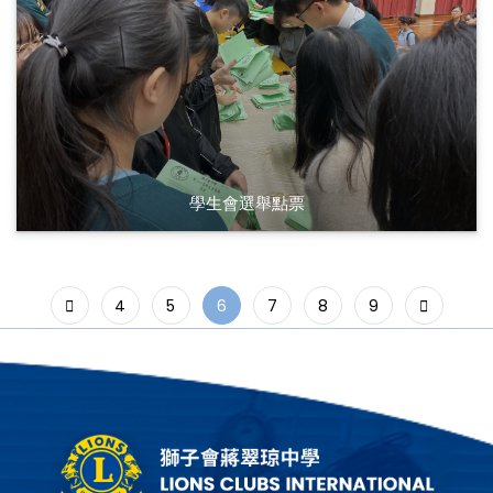
學生會選舉點票
4
5
6
7
8
9