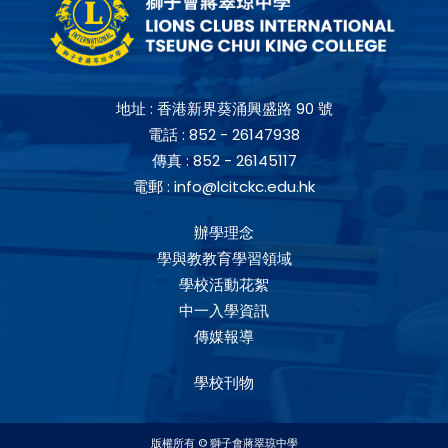
地址 :
香港新界葵涌興盛路 90 號
電話 :
852 - 26147938
傳真 :
852 - 26145117
電郵 :
info@lcitckc.edu.hk
辦學理念
學與教教育學習領域
學校活動花絮
中一入學資訊
傳媒報導
學校刊物
版權所有 © 獅子會蔣翠琼中學