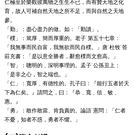
仁極至於樂觀彼萬物之生生不已，而有贊天地之化
育，故人可補自然天地之所不足，而與自然之天地
參。
「勤」：盡心盡力的做。如：「勤讀」。
「樸」：篤厚﹑簡而厚重的。老子˙第五十七章：
「我無事而民自富，我無欲而民自樸。」唐˙杜牧˙答
莊充書：「是以意全勝者，辭愈樸而文愈高。」
「智」：聰明的﹑深明事理的。孟子˙公孫丑上：
「是非之心，智之端也。」
「仁」：寬厚﹑有德性的。孔子曰：『能行五者於天
下為仁矣。』請問之，曰：『恭﹑寬﹑信﹑敏﹑
惠。』
「勇」：敢作敢當、肯負責的。論語˙憲問：「仁者
不憂，知者不惑，勇者不懼。」