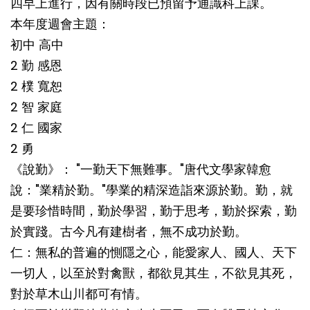
四早上進行，因有關時段已預留予通識科上課。
本年度週會主題：
初中 高中
2 勤 感恩
2 樸 寬恕
2 智 家庭
2 仁 國家
2 勇
《說勤》： "一勤天下無難事。"唐代文學家韓愈
說："業精於勤。"學業的精深造詣來源於勤。勤，就
是要珍惜時間，勤於學習，勤于思考，勤於探索，勤
於實踐。古今凡有建樹者，無不成功於勤。
仁：無私的普遍的惻隱之心，能愛家人、國人、天下
一切人，以至於對禽獸，都欲見其生，不欲見其死，
對於草木山川都可有情。