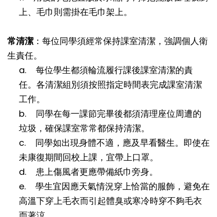
上、毛巾則需掛在毛巾架上。
常清潔
：每位同學須經常保持課室清潔，強調個人衛
生責任。
a. 每位學生都須輪流履行課後課室清潔的責
任。各清潔組別須按照指定時間表完成課室清潔
工作。
b. 同學在每一課節完畢後都須清理座位周遭的
垃圾，確保課室常常都保持清潔。
c. 同學如出現身體不適，應及早看醫生。即使在
未康復期間回校上課，宜帶上口罩。
d. 患上傷風者更應帶備紙巾旁身。
e. 學生宜因應天氣情況穿上恰當的服飾，避免在
高溫下穿上毛衣而引起體臭或寒冷時穿不夠毛衣
而著涼。