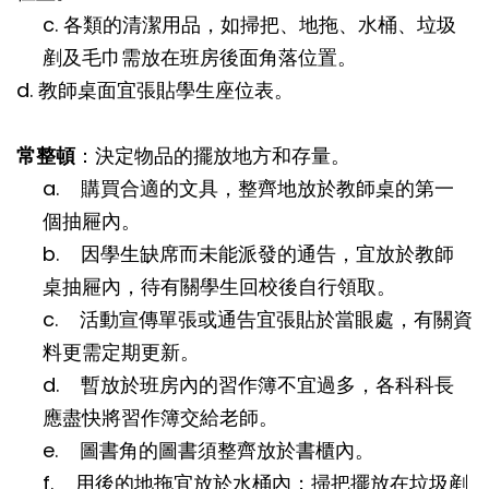
c. 各類的清潔用品，如掃把、地拖、水桶、垃圾
剷及毛巾需放在班房後面角落位置。
d. 教師桌面宜張貼學生座位表。
常整頓
：決定物品的擺放地方和存量。
a. 購買合適的文具，整齊地放於教師桌的第一
個抽屜內。
b. 因學生缺席而未能派發的通告，宜放於教師
桌抽屜內，待有關學生回校後自行領取。
c. 活動宣傳單張或通告宜張貼於當眼處，有關資
料更需定期更新。
d. 暫放於班房內的習作簿不宜過多，各科科長
應盡快將習作簿交給老師。
e. 圖書角的圖書須整齊放於書櫃內。
f. 用後的地拖宜放於水桶內；掃把擺放在垃圾剷