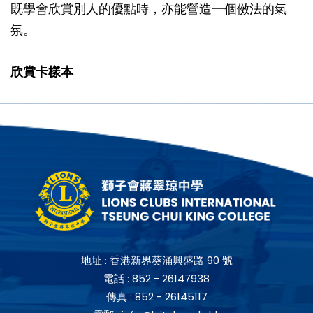
既學會欣賞別人的優點時，亦能營造一個傚法的氣
氛。
欣賞卡樣本
地址 :
香港新界葵涌興盛路 90 號
電話 :
852 - 26147938
傳真 :
852 - 26145117