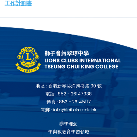
工作計劃書
地址 :
香港新界葵涌興盛路 90 號
電話 :
852 - 26147938
傳真 :
852 - 26145117
電郵 :
info@lcitckc.edu.hk
辦學理念
學與教教育學習領域