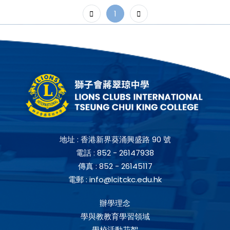
1
地址 :
香港新界葵涌興盛路 90 號
電話 :
852 - 26147938
傳真 :
852 - 26145117
電郵 :
info@lcitckc.edu.hk
辦學理念
學與教教育學習領域
學校活動花絮