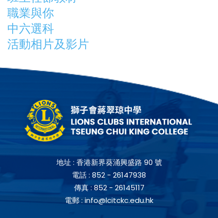
職業與你
中六選科
活動相片及影片
地址 :
香港新界葵涌興盛路 90 號
電話 :
852 - 26147938
傳真 :
852 - 26145117
電郵 :
info@lcitckc.edu.hk