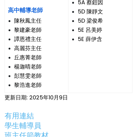
5A 蔡鎧因
高中輔導老師
5D 陳靜文
陳秋鳳主任
5D 梁俊希
黎建豪老師
5E 呂美婷
譚恩禮主任
5E 薛伊含
高麗芬主任
丘惠菁老師
楊迦晴老師
彭慧雯老師
黎浩進老師
更新日期: 2025年10月9日
有用連結
學生輔導員
班主任節教材