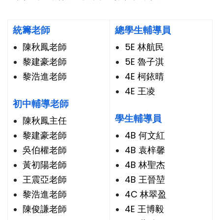
統籌老師
總學生輔導員
陳秋鳳老師
5E 林航民
黎建豪老師
5E 魯子淇
黎浩進老師
4E 柯銥晴
4E 王凌
初中輔導老師
學生輔導員
陳秋鳳主任
黎建豪老師
4B 何文紅
吳伯權老師
4B 袁梓馨
黃初陽老師
4B 林聖杰
王震亞老師
4B 王晉堃
黎浩進老師
4C 林翠盈
陳俊謙老師
4E 王博毅