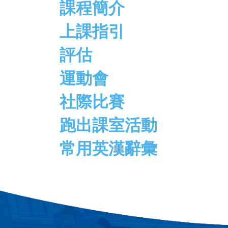
課程簡介
上課指引
評估
運動會
社際比賽
跑出課室活動
常用英漢辭彙