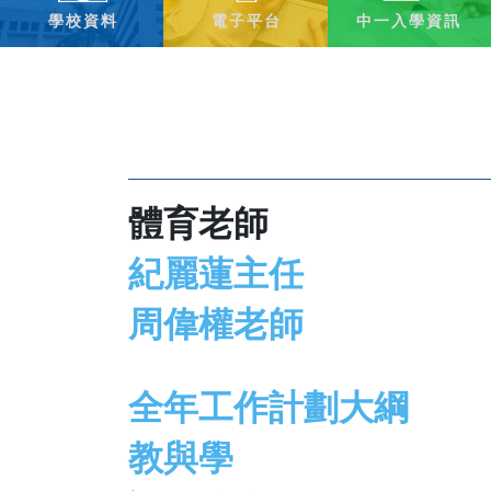
學校資料
電子平台
中一入學資訊
體育老師
紀麗蓮主任
周偉權老師
全年工作計劃大綱
教與學